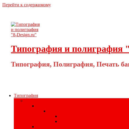
Перейти к содержимому
Типография и полиграфия "
Типография, Полиграфия, Печать ба
Типография
Полиграфия для бизнеса
Печать наклеек
Наклейки на материалах
На самоклеющейся бумаге
На самоклеющейся плёнке
Цифровая печать