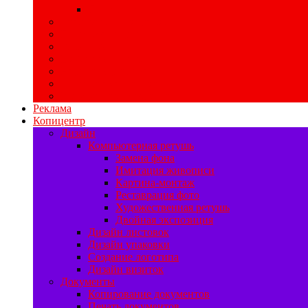
Печать воблеров
Свадебная полиграфия
Печать баннеров
Ризограф
Цифровая печать
Наружная реклама
Печать на самоклейке
Изготовление табличек
Реклама
Копицентр
Дизайн
Компьютерная ретушь
Замена фона
Имитация живописи
Картина-монтаж
Реставрация фото
Художественная ретушь
Двойная экспозиция
Дизайн листовок
Дизайн упаковки
Создание логотипа
Дизайн визиток
Документы
Копирование документов
Печать документов