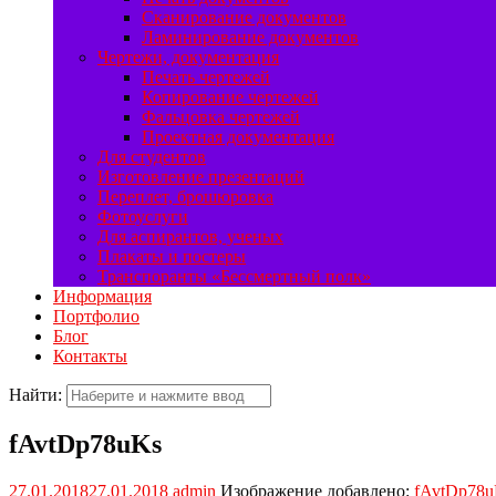
Сканирование документов
Ламинирование документов
Чертежи, документация
Печать чертежей
Копирование чертежей
Фальцовка чертежей
Проектная документация
Для студентов
Изготовление презентаций
Переплет, брошюровка
Фотоуслуги
Для аспирантов, ученых
Плакаты и постеры
Транспоранты «Бессмертный полк»
Информация
Портфолио
Блог
Контакты
Найти:
fAvtDp78uKs
27.01.2018
27.01.2018
admin
Изображение добавлено:
fAvtDp78u