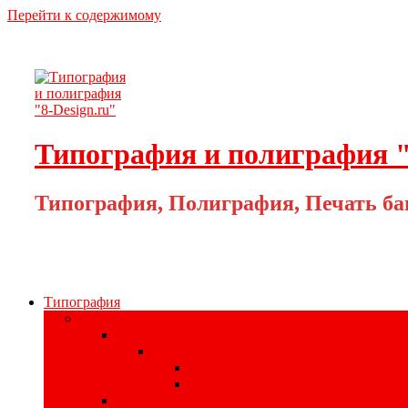
Перейти к содержимому
Типография и полиграфия "
Типография, Полиграфия, Печать ба
Типография
Полиграфия для бизнеса
Печать наклеек
Наклейки на материалах
На самоклеющейся бумаге
На самоклеющейся плёнке
Цифровая печать