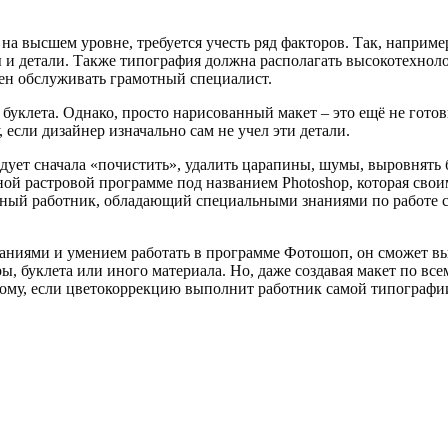
 на высшем уровне, требуется учесть ряд факторов. Так, наприм
 и детали. Также типография должна располагать высокотехнол
жен обслуживать грамотный специалист.
 буклета. Однако, просто нарисованный макет – это ещё не гот
если дизайнер изначально сам не учел эти детали.
дует сначала «почистить», удалить царапины, шумы, выровнять б
ной растровой программе под названием Photoshop, которая сво
ный работник, обладающий специальными знаниями по работе с
аниями и умением работать в программе Фотошоп, он сможет вы
, буклета или иного материала. Но, даже создавая макет по все
этому, если цветокоррекцию выполнит
работник самой типографии,