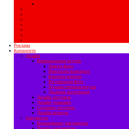
Печать воблеров
Свадебная полиграфия
Печать баннеров
Ризограф
Цифровая печать
Наружная реклама
Печать на самоклейке
Изготовление табличек
Реклама
Копицентр
Дизайн
Компьютерная ретушь
Замена фона
Имитация живописи
Картина-монтаж
Реставрация фото
Художественная ретушь
Двойная экспозиция
Дизайн листовок
Дизайн упаковки
Создание логотипа
Дизайн визиток
Документы
Копирование документов
Печать документов