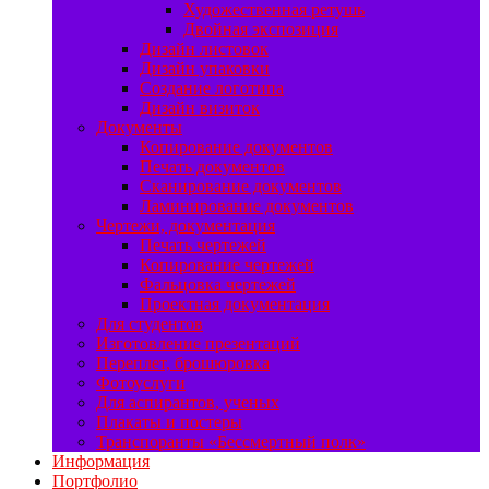
Художественная ретушь
Двойная экспозиция
Дизайн листовок
Дизайн упаковки
Создание логотипа
Дизайн визиток
Документы
Копирование документов
Печать документов
Сканирование документов
Ламинирование документов
Чертежи, документация
Печать чертежей
Копирование чертежей
Фальцовка чертежей
Проектная документация
Для студентов
Изготовление презентаций
Переплет, брошюровка
Фотоуслуги
Для аспирантов, ученых
Плакаты и постеры
Транспоранты «Бессмертный полк»
Информация
Портфолио