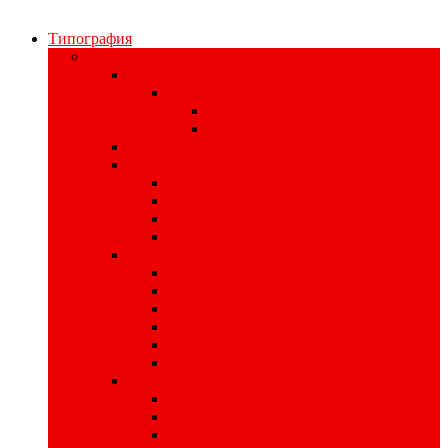
Типография
Полиграфия для бизнеса
Печать наклеек
Наклейки на материалах
На самоклеющейся бумаге
На самоклеющейся плёнке
Цифровая печать
Книги
Книги в твердом переплете
Печать книг
Книги в интегральном переплете
Книги в мягком переплете
Изделия для записи
Производство тетрадей
Производство записных книжек
Изготовление планнингов
Печать ежедневников
Изготовление кубариков
Печать блокнотов
Листовая продукция
Печать пригласительных билетов
Печать плакатов
Изготовление афиш