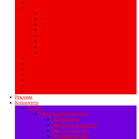
Широкоформатная печать
POS-материалы
Печать хард-постеров
Печать ценников
Печать стикеров
Изготовление хенгеров
Печать бирок
Изготовление шелфтокеров
Изготовление мобайлов
Печать воблеров
Свадебная полиграфия
Печать баннеров
Ризограф
Цифровая печать
Наружная реклама
Печать на самоклейке
Изготовление табличек
Реклама
Копицентр
Дизайн
Компьютерная ретушь
Замена фона
Имитация живописи
Картина-монтаж
Реставрация фото