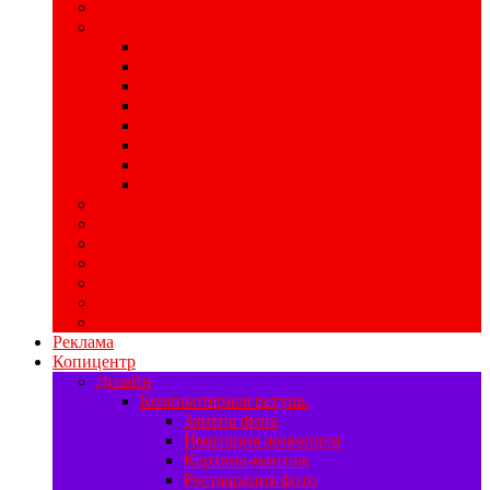
Широкоформатная печать
POS-материалы
Печать хард-постеров
Печать ценников
Печать стикеров
Изготовление хенгеров
Печать бирок
Изготовление шелфтокеров
Изготовление мобайлов
Печать воблеров
Свадебная полиграфия
Печать баннеров
Ризограф
Цифровая печать
Наружная реклама
Печать на самоклейке
Изготовление табличек
Реклама
Копицентр
Дизайн
Компьютерная ретушь
Замена фона
Имитация живописи
Картина-монтаж
Реставрация фото