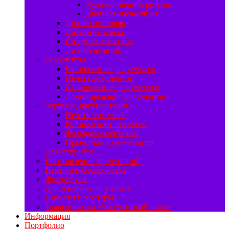
Художественная ретушь
Двойная экспозиция
Дизайн листовок
Дизайн упаковки
Создание логотипа
Дизайн визиток
Документы
Копирование документов
Печать документов
Сканирование документов
Ламинирование документов
Чертежи, документация
Печать чертежей
Копирование чертежей
Фальцовка чертежей
Проектная документация
Для студентов
Изготовление презентаций
Переплет, брошюровка
Фотоуслуги
Для аспирантов, ученых
Плакаты и постеры
Транспоранты «Бессмертный полк»
Информация
Портфолио