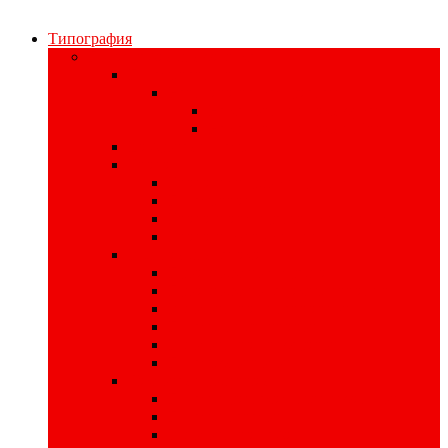
Типография
Полиграфия для бизнеса
Печать наклеек
Наклейки на материалах
На самоклеющейся бумаге
На самоклеющейся плёнке
Цифровая печать
Книги
Книги в твердом переплете
Печать книг
Книги в интегральном переплете
Книги в мягком переплете
Изделия для записи
Производство тетрадей
Производство записных книжек
Изготовление планнингов
Печать ежедневников
Изготовление кубариков
Печать блокнотов
Листовая продукция
Печать пригласительных билетов
Печать плакатов
Изготовление афиш