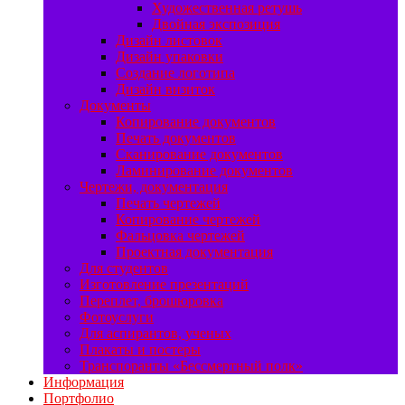
Художественная ретушь
Двойная экспозиция
Дизайн листовок
Дизайн упаковки
Создание логотипа
Дизайн визиток
Документы
Копирование документов
Печать документов
Сканирование документов
Ламинирование документов
Чертежи, документация
Печать чертежей
Копирование чертежей
Фальцовка чертежей
Проектная документация
Для студентов
Изготовление презентаций
Переплет, брошюровка
Фотоуслуги
Для аспирантов, ученых
Плакаты и постеры
Транспоранты «Бессмертный полк»
Информация
Портфолио