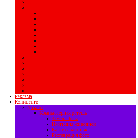
Широкоформатная печать
POS-материалы
Печать хард-постеров
Печать ценников
Печать стикеров
Изготовление хенгеров
Печать бирок
Изготовление шелфтокеров
Изготовление мобайлов
Печать воблеров
Свадебная полиграфия
Печать баннеров
Ризограф
Цифровая печать
Наружная реклама
Печать на самоклейке
Изготовление табличек
Реклама
Копицентр
Дизайн
Компьютерная ретушь
Замена фона
Имитация живописи
Картина-монтаж
Реставрация фото