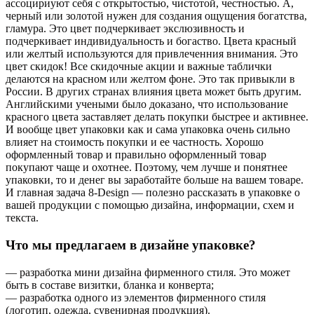
ассоцириуют себя с открытостью, чистотой, честностью. А,
черный или золотой нужен для создания ощущения богатства,
гламура. Это цвет подчеркивает экслюзивность и
подчеркивает индивидуальность и богаство. Цвета красный
или желтый используются для привлеченния внимания. Это
цвет скидок! Все скидочные акции и важные таблички
делаются на красном или желтом фоне. Это так привыкли в
России. В других странах влияния цвета может быть другим.
Английскими учеными было доказано, что использование
красного цвета заставляет делать покупки быстрее и активнее.
И вообще цвет упаковки как и сама упаковка очень сильно
влияет на стоимость покупки и ее частность. Хорошо
оформленный товар и правильно оформленный товар
покупают чаще и охотнее. Поэтому, чем лучше и понятнее
упаковки, то и денег вы заработайте больше на вашем товаре.
И главная задача 8-Design — полезно рассказать в упаковке о
вашей продукции с помощью дизайна, информации, схем и
текста.
Что мы предлагаем в дизайне упаковке?
— разработка мини дизайна фирменного стиля. Это может
быть в составе визитки, бланка и конверта;
— разработка одного из элементов фирменного стиля
(логотип, одежда, сувенирная продукция).