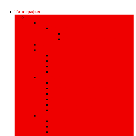
Типография
Полиграфия для бизнеса
Печать наклеек
Наклейки на материалах
На самоклеющейся бумаге
На самоклеющейся плёнке
Цифровая печать
Книги
Книги в твердом переплете
Печать книг
Книги в интегральном переплете
Книги в мягком переплете
Изделия для записи
Производство тетрадей
Производство записных книжек
Изготовление планнингов
Печать ежедневников
Изготовление кубариков
Печать блокнотов
Листовая продукция
Печать пригласительных билетов
Печать плакатов
Изготовление афиш