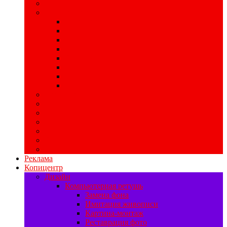
Широкоформатная печать
POS-материалы
Печать хард-постеров
Печать ценников
Печать стикеров
Изготовление хенгеров
Печать бирок
Изготовление шелфтокеров
Изготовление мобайлов
Печать воблеров
Свадебная полиграфия
Печать баннеров
Ризограф
Цифровая печать
Наружная реклама
Печать на самоклейке
Изготовление табличек
Реклама
Копицентр
Дизайн
Компьютерная ретушь
Замена фона
Имитация живописи
Картина-монтаж
Реставрация фото