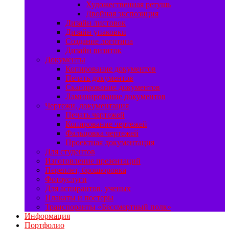
Художественная ретушь
Двойная экспозиция
Дизайн листовок
Дизайн упаковки
Создание логотипа
Дизайн визиток
Документы
Копирование документов
Печать документов
Сканирование документов
Ламинирование документов
Чертежи, документация
Печать чертежей
Копирование чертежей
Фальцовка чертежей
Проектная документация
Для студентов
Изготовление презентаций
Переплет, брошюровка
Фотоуслуги
Для аспирантов, ученых
Плакаты и постеры
Транспоранты «Бессмертный полк»
Информация
Портфолио