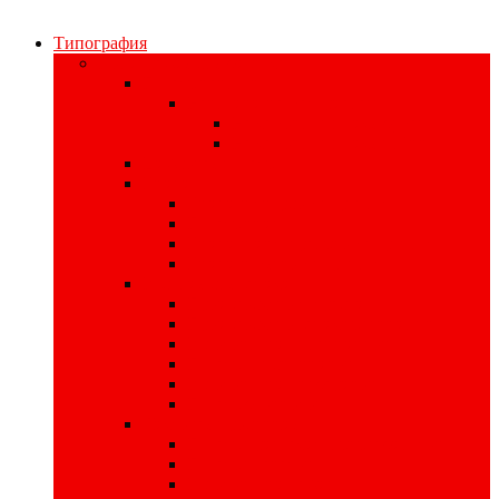
Типография
Полиграфия для бизнеса
Печать наклеек
Наклейки на материалах
На самоклеющейся бумаге
На самоклеющейся плёнке
Цифровая печать
Книги
Книги в твердом переплете
Печать книг
Книги в интегральном переплете
Книги в мягком переплете
Изделия для записи
Производство тетрадей
Производство записных книжек
Изготовление планнингов
Печать ежедневников
Изготовление кубариков
Печать блокнотов
Листовая продукция
Печать пригласительных билетов
Печать плакатов
Изготовление афиш