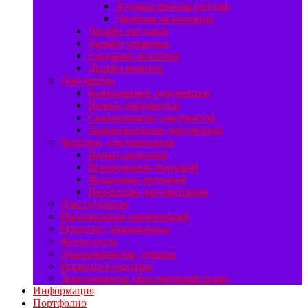
Художественная ретушь
Двойная экспозиция
Дизайн листовок
Дизайн упаковки
Создание логотипа
Дизайн визиток
Документы
Копирование документов
Печать документов
Сканирование документов
Ламинирование документов
Чертежи, документация
Печать чертежей
Копирование чертежей
Фальцовка чертежей
Проектная документация
Для студентов
Изготовление презентаций
Переплет, брошюровка
Фотоуслуги
Для аспирантов, ученых
Плакаты и постеры
Транспоранты «Бессмертный полк»
Информация
Портфолио