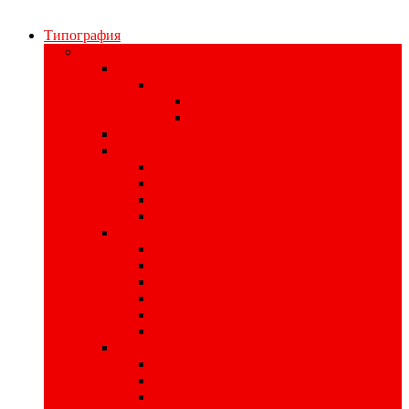
Типография
Полиграфия для бизнеса
Печать наклеек
Наклейки на материалах
На самоклеющейся бумаге
На самоклеющейся плёнке
Цифровая печать
Книги
Книги в твердом переплете
Печать книг
Книги в интегральном переплете
Книги в мягком переплете
Изделия для записи
Производство тетрадей
Производство записных книжек
Изготовление планнингов
Печать ежедневников
Изготовление кубариков
Печать блокнотов
Листовая продукция
Печать пригласительных билетов
Печать плакатов
Изготовление афиш