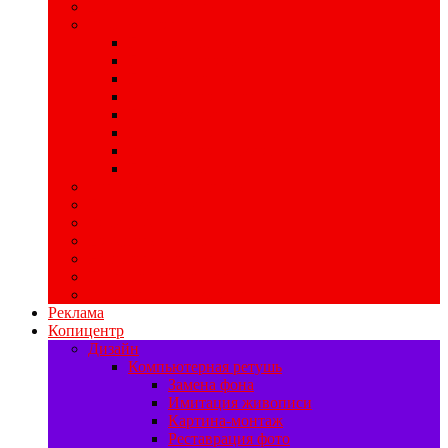
Широкоформатная печать
POS-материалы
Печать хард-постеров
Печать ценников
Печать стикеров
Изготовление хенгеров
Печать бирок
Изготовление шелфтокеров
Изготовление мобайлов
Печать воблеров
Свадебная полиграфия
Печать баннеров
Ризограф
Цифровая печать
Наружная реклама
Печать на самоклейке
Изготовление табличек
Реклама
Копицентр
Дизайн
Компьютерная ретушь
Замена фона
Имитация живописи
Картина-монтаж
Реставрация фото