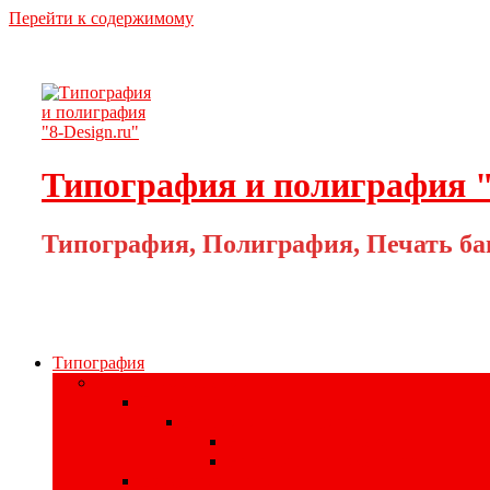
Перейти к содержимому
Типография и полиграфия "
Типография, Полиграфия, Печать ба
Типография
Полиграфия для бизнеса
Печать наклеек
Наклейки на материалах
На самоклеющейся бумаге
На самоклеющейся плёнке
Цифровая печать