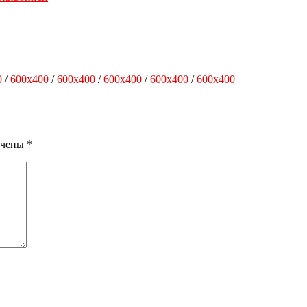
0
/
600x400
/
600x400
/
600x400
/
600x400
/
600x400
ечены
*