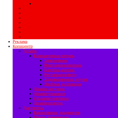
Печать воблеров
Свадебная полиграфия
Печать баннеров
Ризограф
Цифровая печать
Наружная реклама
Печать на самоклейке
Изготовление табличек
Реклама
Копицентр
Дизайн
Компьютерная ретушь
Замена фона
Имитация живописи
Картина-монтаж
Реставрация фото
Художественная ретушь
Двойная экспозиция
Дизайн листовок
Дизайн упаковки
Создание логотипа
Дизайн визиток
Документы
Копирование документов
Печать документов