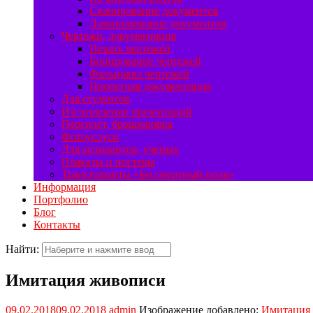
Сканирование документов
Ламинирование документов
Чертежи, документация
Печать чертежей
Копирование чертежей
Фальцовка чертежей
Проектная документация
Для студентов
Изготовление презентаций
Переплет, брошюровка
Фотоуслуги
Для аспирантов, ученых
Плакаты и постеры
Транспоранты «Бессмертный полк»
Информация
Портфолио
Блог
Контакты
Найти:
Имитация живописи
09.02.2018
09.02.2018
admin
Изображение добавлено:
Имитация