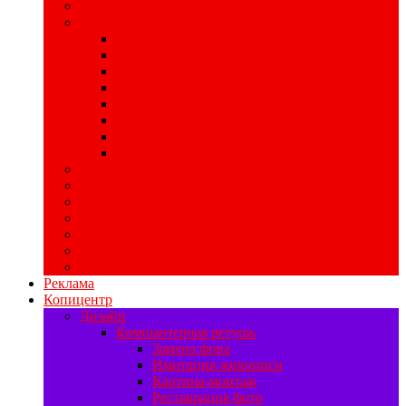
Широкоформатная печать
POS-материалы
Печать хард-постеров
Печать ценников
Печать стикеров
Изготовление хенгеров
Печать бирок
Изготовление шелфтокеров
Изготовление мобайлов
Печать воблеров
Свадебная полиграфия
Печать баннеров
Ризограф
Цифровая печать
Наружная реклама
Печать на самоклейке
Изготовление табличек
Реклама
Копицентр
Дизайн
Компьютерная ретушь
Замена фона
Имитация живописи
Картина-монтаж
Реставрация фото