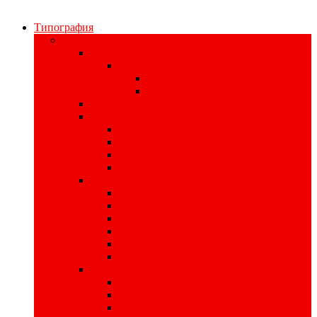
Типография
Полиграфия для бизнеса
Печать наклеек
Наклейки на материалах
На самоклеющейся бумаге
На самоклеющейся плёнке
Цифровая печать
Книги
Книги в твердом переплете
Печать книг
Книги в интегральном переплете
Книги в мягком переплете
Изделия для записи
Производство тетрадей
Производство записных книжек
Изготовление планнингов
Печать ежедневников
Изготовление кубариков
Печать блокнотов
Листовая продукция
Печать пригласительных билетов
Печать плакатов
Изготовление афиш