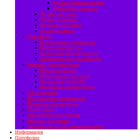
Художественная ретушь
Двойная экспозиция
Дизайн листовок
Дизайн упаковки
Создание логотипа
Дизайн визиток
Документы
Копирование документов
Печать документов
Сканирование документов
Ламинирование документов
Чертежи, документация
Печать чертежей
Копирование чертежей
Фальцовка чертежей
Проектная документация
Для студентов
Изготовление презентаций
Переплет, брошюровка
Фотоуслуги
Для аспирантов, ученых
Плакаты и постеры
Транспоранты «Бессмертный полк»
Информация
Портфолио