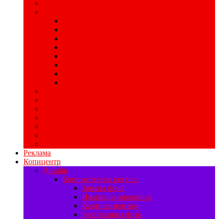
Широкоформатная печать
POS-материалы
Печать хард-постеров
Печать ценников
Печать стикеров
Изготовление хенгеров
Печать бирок
Изготовление шелфтокеров
Изготовление мобайлов
Печать воблеров
Свадебная полиграфия
Печать баннеров
Ризограф
Цифровая печать
Наружная реклама
Печать на самоклейке
Изготовление табличек
Реклама
Копицентр
Дизайн
Компьютерная ретушь
Замена фона
Имитация живописи
Картина-монтаж
Реставрация фото