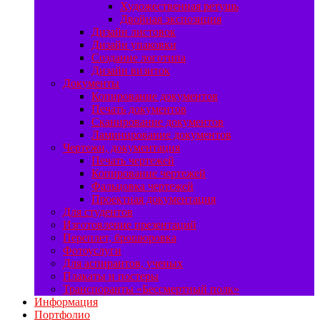
Художественная ретушь
Двойная экспозиция
Дизайн листовок
Дизайн упаковки
Создание логотипа
Дизайн визиток
Документы
Копирование документов
Печать документов
Сканирование документов
Ламинирование документов
Чертежи, документация
Печать чертежей
Копирование чертежей
Фальцовка чертежей
Проектная документация
Для студентов
Изготовление презентаций
Переплет, брошюровка
Фотоуслуги
Для аспирантов, ученых
Плакаты и постеры
Транспоранты «Бессмертный полк»
Информация
Портфолио