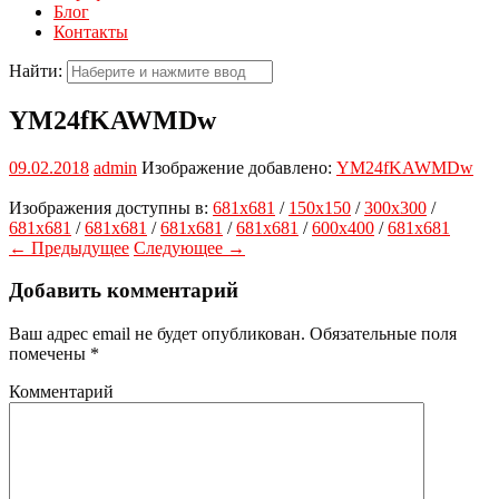
Блог
Контакты
Найти:
YM24fKAWMDw
09.02.2018
admin
Изображение добавлено:
YM24fKAWMDw
Изображения доступны в:
681x681
/
150x150
/
300x300
/
681x681
/
681x681
/
681x681
/
681x681
/
600x400
/
681x681
← Предыдущее
Следующее →
Добавить комментарий
Ваш адрес email не будет опубликован.
Обязательные поля
помечены
*
Комментарий