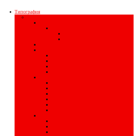
Типография
Полиграфия для бизнеса
Печать наклеек
Наклейки на материалах
На самоклеющейся бумаге
На самоклеющейся плёнке
Цифровая печать
Книги
Книги в твердом переплете
Печать книг
Книги в интегральном переплете
Книги в мягком переплете
Изделия для записи
Производство тетрадей
Производство записных книжек
Изготовление планнингов
Печать ежедневников
Изготовление кубариков
Печать блокнотов
Листовая продукция
Печать пригласительных билетов
Печать плакатов
Изготовление афиш